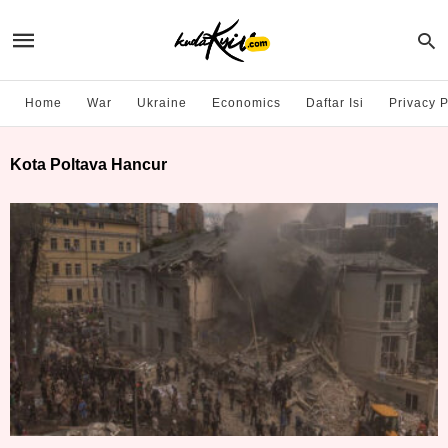
Home
War
Ukraine
Economics
Daftar Isi
Privacy P
Kota Poltava Hancur