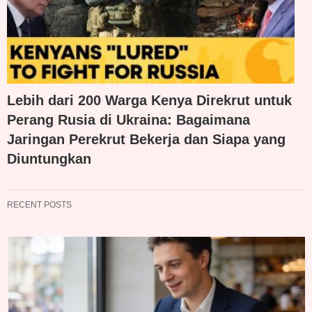
Lebih dari 200 Warga Kenya Direkrut untuk
Perang Rusia di Ukraina: Bagaimana
Jaringan Perekrut Bekerja dan Siapa yang
Diuntungkan
RECENT POSTS