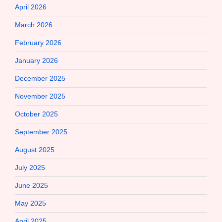
April 2026
March 2026
February 2026
January 2026
December 2025
November 2025
October 2025
September 2025
August 2025
July 2025
June 2025
May 2025
April 2025