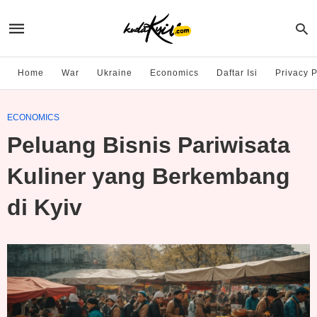
Home
War
Ukraine
Economics
Daftar Isi
Privacy P
ECONOMICS
Peluang Bisnis Pariwisata
Kuliner yang Berkembang
di Kyiv