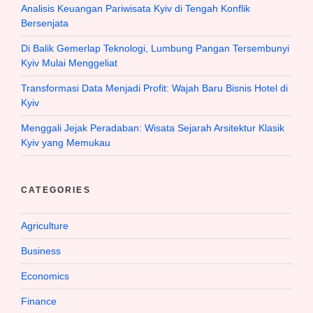
Analisis Keuangan Pariwisata Kyiv di Tengah Konflik
Bersenjata
Di Balik Gemerlap Teknologi, Lumbung Pangan Tersembunyi
Kyiv Mulai Menggeliat
Transformasi Data Menjadi Profit: Wajah Baru Bisnis Hotel di
Kyiv
Menggali Jejak Peradaban: Wisata Sejarah Arsitektur Klasik
Kyiv yang Memukau
CATEGORIES
Agriculture
Business
Economics
Finance