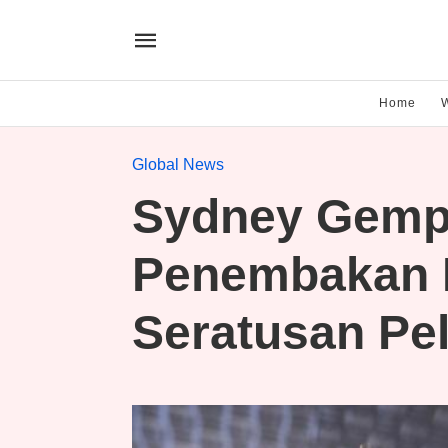
Home
Global News
Sydney Gempa
Penembakan M
Seratusan Pe