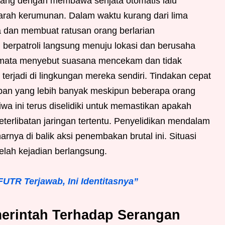
atang dengan membawa senjata otomatis lalu
rah kerumunan. Dalam waktu kurang dari lima
 dan membuat ratusan orang berlarian
 berpatroli langsung menuju lokasi dan berusaha
 mata menyebut suasana mencekam dan tidak
rjadi di lingkungan mereka sendiri. Tindakan cepat
rban yang lebih banyak meskipun beberapa orang
iwa ini terus diselidiki untuk memastikan apakah
keterlibatan jaringan tertentu. Penyelidikan mendalam
rnya di balik aksi penembakan brutal ini. Situasi
elah kejadian berlangsung.
FUTR Terjawab, Ini Identitasnya”
erintah Terhadap Serangan