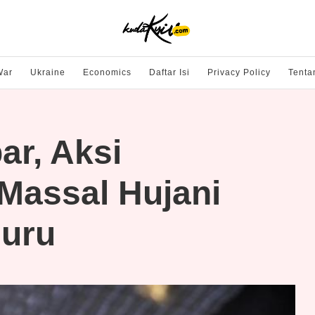
War
Ukraine
Economics
Daftar Isi
Privacy Policy
Tenta
r, Aksi
assal Hujani
luru