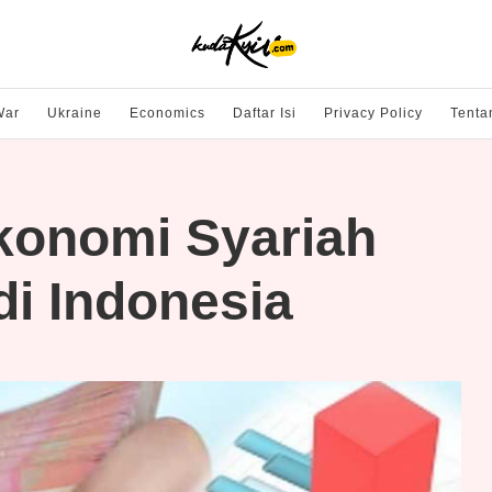
War
Ukraine
Economics
Daftar Isi
Privacy Policy
Tenta
konomi Syariah
i Indonesia