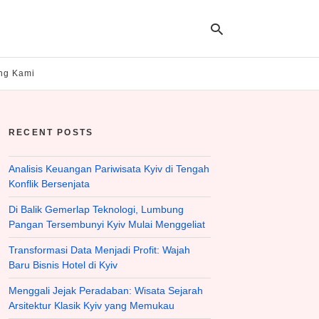
ng Kami
Ty
yo
RECENT POSTS
se
qu
an
hit
Analisis Keuangan Pariwisata Kyiv di Tengah
ent
Konflik Bersenjata
Di Balik Gemerlap Teknologi, Lumbung
Pangan Tersembunyi Kyiv Mulai Menggeliat
Transformasi Data Menjadi Profit: Wajah
Baru Bisnis Hotel di Kyiv
Menggali Jejak Peradaban: Wisata Sejarah
Arsitektur Klasik Kyiv yang Memukau