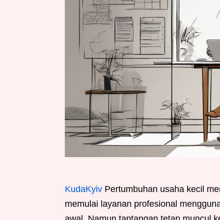
KudaKyiv
Pertumbuhan usaha kecil men
memulai layanan profesional menggunak
awal. Namun tantangan tetap muncul ke